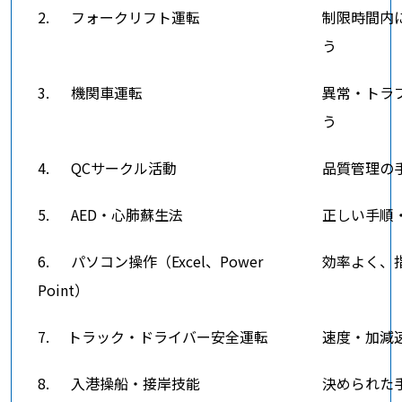
2. フォークリフト運転
制限時間内
う
3. 機関車運転
異常・トラ
う
4. QCサークル活動
品質管理の
5. AED・心肺蘇生法
正しい手順
6. パソコン操作（Excel、Power
効率よく、
Point）
7. トラック・ドライバー安全運転
速度・加減
8. 入港操船・接岸技能
決められた