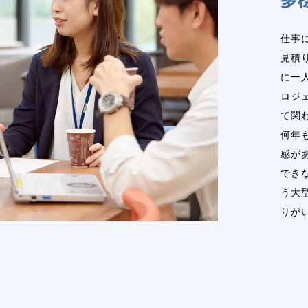
仕事
見積
に一
ロジ
て関
何年
感が
でき
う大
りが