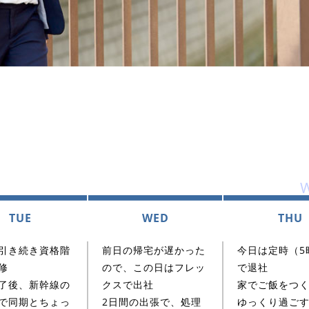
TUE
WED
THU
引き続き資格階
前日の帰宅が遅かった
今日は定時（5
修
ので、この日はフレッ
で退社
了後、新幹線の
クスで出社
家でご飯をつ
で同期とちょっ
2日間の出張で、処理
ゆっくり過ご