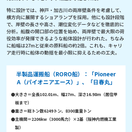
特に設計では、神戸・加古川の両岸壁条件を考慮して、
横方向に展開するショアランプを採用。他にも設計段階
で、岸壁の長さや高さ、潮位変化データなどを徹底的に
分析。船腹の開口部の位置を始め、両岸壁で最大限の荷
役効率が発揮できるような船体設計が行われた。ちなみ
に船幅は27mと従来の原料船の約2倍。これも、キャリ
ア走行時に船体の動揺を最小限に抑えるための工夫。
半製品運搬船（RORO船）：
「Pioneer
A（パイオニアエース）」、「日春丸」
●大きさ＝全長102.01m、幅27m、深さ16.98m（居住甲
板まで）
●重さ＝総トン数6249トン、8300重量トン
●主機関＝2206kw（3000馬力）×2基（阪神内燃機工業
製）