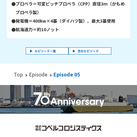
●プロペラ＝可変ピッチプロペラ（CPP）直径3m（かもめ
プロペラ製）
●発電機＝400kw×4基（ダイハツ製）、最大3基使用
●航海速力＝約10ノット
エピソード一覧
次のエピソード
Top
Episode
Episode 05